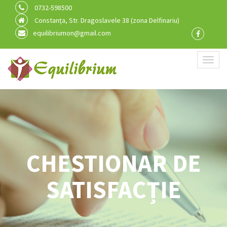
0732-598500
Constanța, Str. Dragoslavele 38 (zona Delfinariu)
equilibriumon@gmail.com
Toggl
naviga
CHESTIONAR DE
SATISFACȚIE