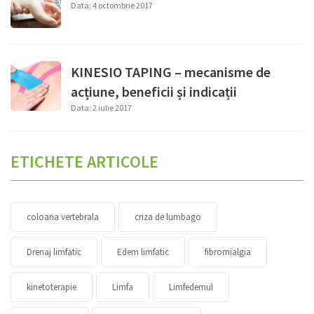
Data: 4 octombrie 2017
KINESIO TAPING – mecanisme de
acțiune, beneficii și indicații
Data: 2 iulie 2017
ETICHETE ARTICOLE
coloana vertebrala
criza de lumbago
Drenaj limfatic
Edem limfatic
fibromialgia
kinetoterapie
Limfa
Limfedemul