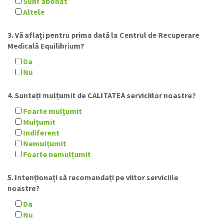
Sunt abonat
Altele
3. Vă aflați pentru prima dată la Centrul de Recuperare
Medicală Equilibrium?
Da
Nu
4. Sunteți mulțumit de CALITATEA serviciilor noastre?
Foarte mulțumit
Mulțumit
Indiferent
Nemulțumit
Foarte nemulțumit
5. Intenționați să recomandați pe viitor serviciile
noastre?
Da
Nu