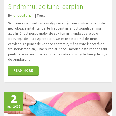
Sindromul de tunel carpian
By:
onequilibrium
| Tags:
Sindromul de tunel carpian Vă prezentăm una dintre patologiile
neurologice întâlnită foarte frecvent în rândul populaţiei, mai
ales în rândul persoanelor de sex feminin, unde apare cu o
frecvenţă de 1 la 10 persoane. Ce este sindromul de tunel
carpian? Din punct de vedere anatomic, mâna este inervată de
trei nervi: median, ulnar si radial. Nervul median este responsabil
pentru inervarea musculaturii implicate în mişcările fine şi funcţia
de prindere…
READ MORE
2
iul., 2017