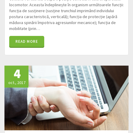
locomotor. Aceasta îndeplinește în organism următoarele funcții:
funcția de susținere (susține trunchiul imprimând individului
postura caracteristică, verticală); funcția de protecție (apără
măduva spinării împotriva agresiunilor mecanice); funcția de
mobilitate (prin…
READ MORE
4
oct., 2017