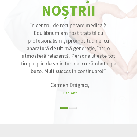
NOȘTRII
NOȘTRII
În centrul de recuperare medicală
Equilibrium am fost tratată cu
profesionalism și promptitudine, cu
aparatură de ultimă generație, într-o
atmosferă relaxantă. Personalul este tot
timpul plin de solicitudine, cu zâmbetul pe
buze. Mult succes in continuare!”
Irina Rogoz ,
Carmen Drăghici,
Pacient
Pacient