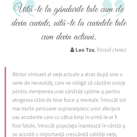
Uită-te la gândurile tale cum ele
devin cuvinte, uită-te la cuvintele tale
cum devin actiuni.
Lao Tzu
, filosof chinez
Ritmul stresant al vieții actuale a atras după sine o
serie de necesități, care ne obligă să căutăm soluții
pentru menținerea unei sănătăți optime și pentru
atingerea stării de bine fizice și mentale. Întrucât tot
mai multe persoane supraviețuiesc unor afecțiuni
sau accidente care cu câtva timp în urmă le-ar fi
fost fatale, întrucât populația înaintează în vârstă și
se acordă o importanță crescândă calității vieții,