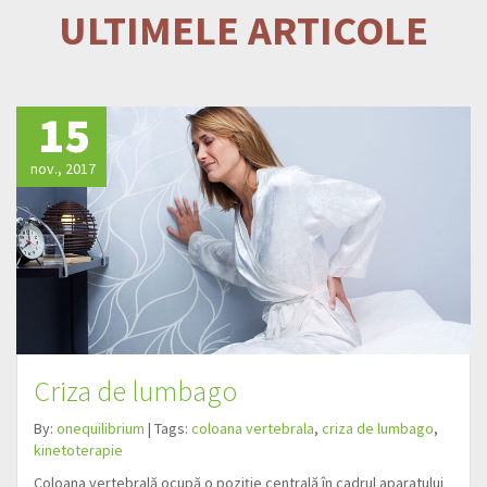
ULTIMELE ARTICOLE
15
nov., 2017
Criza de lumbago
By:
onequilibrium
| Tags:
coloana vertebrala
,
criza de lumbago
,
kinetoterapie
Coloana vertebrală ocupă o poziție centrală în cadrul aparatului