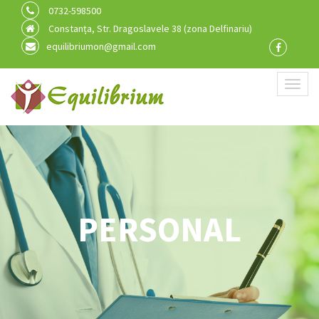
0732-598500
Constanța, Str. Dragoslavele 38 (zona Delfinariu)
equilibriumon@gmail.com
Toggl
naviga
PERSONAL